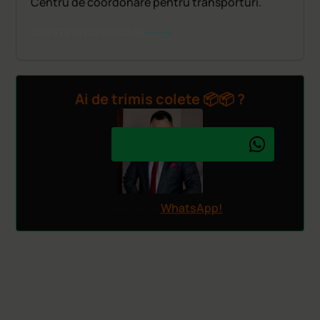
Centru de coordonare pentru transporturi.
CITEȘTE ÎN CONTINUARE
Ai de trimis colete 📦📦 ?
Scrie-ne pe
WhatsApp!