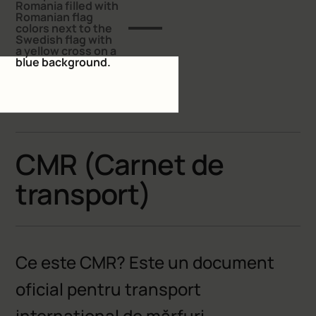
ACASĂ
GLOSAR CUVINTE
CMR (Carnet de
transport)
Ce este CMR? Este un document
oficial pentru transport
internațional de mărfuri.