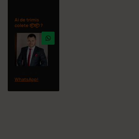
Ai de trimis
colete 📦📦 ?
Scrie-ne pe
WhatsApp!