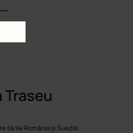
 Traseu
re tările România și Suedia.