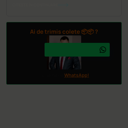
CITEȘTE ÎN CONTINUARE
Ai de trimis colete 📦📦 ?
Scrie-ne pe
WhatsApp!