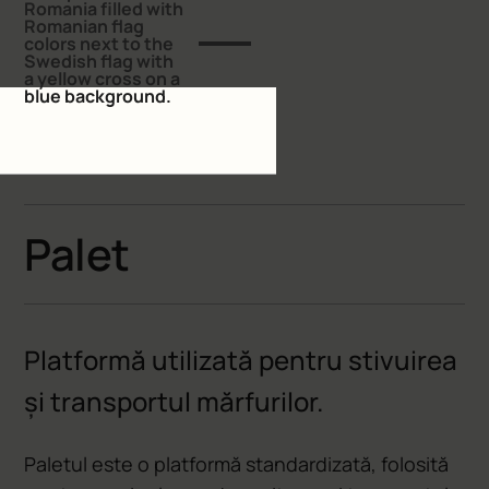
ACASĂ
GLOSAR CUVINTE
Palet
Platformă utilizată pentru stivuirea
și transportul mărfurilor.
Paletul este o platformă standardizată, folosită