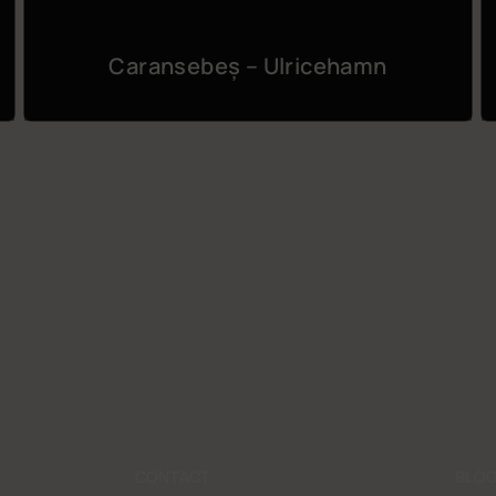
Caransebeș – Ulricehamn
CONTACT
BLO