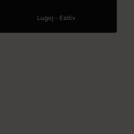
Lugoj – Eslöv
G