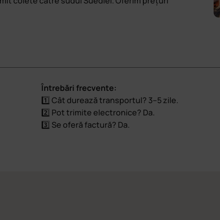
imit colete către sudul Suediei. Oferim prețuri
Întrebări frecvente:
1️⃣ Cât durează transportul? 3–5 zile.
2️⃣ Pot trimite electronice? Da.
3️⃣ Se oferă factură? Da.