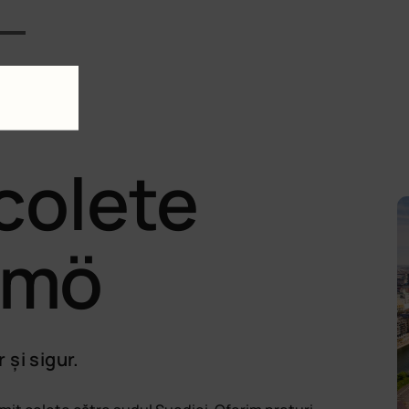
colete
lmö
 și sigur.