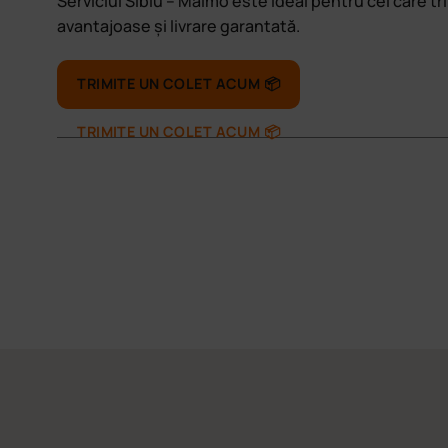
Serviciul Sibiu – Malmö este ideal pentru cei care tr
avantajoase și livrare garantată.
TRIMITE UN COLET ACUM 📦
TRIMITE UN COLET ACUM 📦