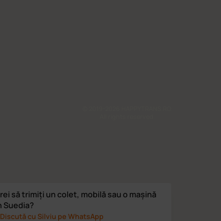
© 2019-2026 HAPPYTRANS.RO.
All rights reserved.
rei să trimiți un colet, mobilă sau o mașină
n Suedia?
Discută cu Silviu pe WhatsApp