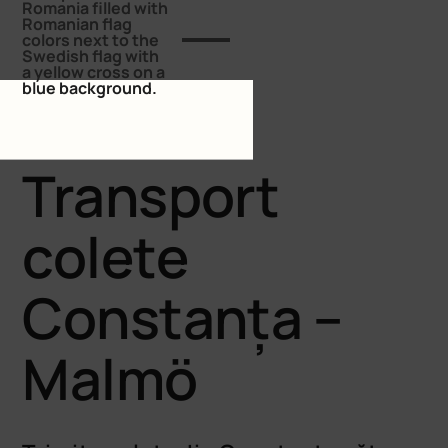
Constanța – Malmö
Transport
colete
Constanța –
Malmö