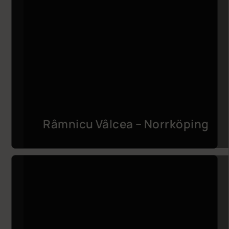
Râmnicu Vâlcea – Norrköping